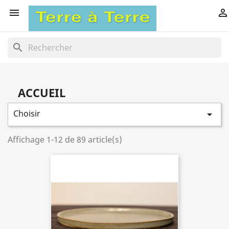


search
ACCUEIL
Choisir

Affichage 1-12 de 89 article(s)