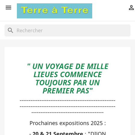


search
" UN VOYAGE DE MILLE
LIEUES COMMENCE
TOUJOURS PAR UN
PREMIER PAS"
-----------------------------------------------------
-----------------------------------------------------
----------------------------------------
Prochaines expositions 2025 :
-
20 & 21 Septembre
: "DIJON