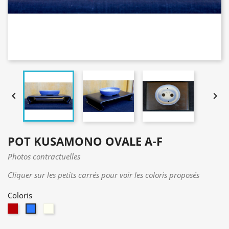


POT KUSAMONO OVALE A-F
Photos contractuelles
Cliquer sur les petits carrés pour voir les coloris proposés
Coloris
Rouge
Blanc
Bleu
brillant
cristal
Cobalt
à
(brillant)