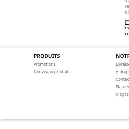
V
re
d
tr
co
PRODUITS
NOTR
Promotions
Livrai
Nouveaux produits
A prop
Contac
Plan d
Magas